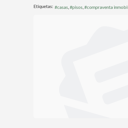
Etiquetas:
casas
pisos
compraventa inmobil