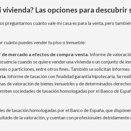
vivienda? Las opciones para descubrir 
s preguntarnos cuánto vale mi casa es para la venta, pero también 
or cuánto puedes vender tu piso o inmueble:
or de mercado a efectos de compra-venta.
Informe de valoració
 frecuencia cuando se quiere vender una vivienda o un conjunto de in
nes o particiones, entre otros fines. También se solicitan informes
ria
. Informe de tasación con finalidad garantía hipotecaria. Se re
 de valoración de bienes inmuebles y de determinados derechos pa
s emiten sociedades de tasación homologadas por el Banco de Espa
es de tasación homologadas por el Banco de España, que dispone
sultado de la valoración, y cuentan con profesionales debidamente