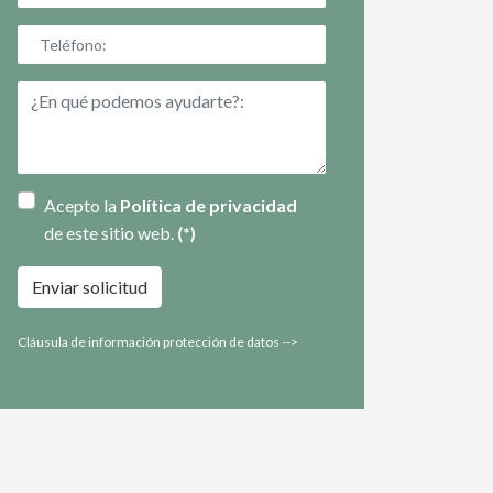
Acepto la
Política de privacidad
de este sitio web.
(*)
Enviar solicitud
Cláusula de información protección de datos -->