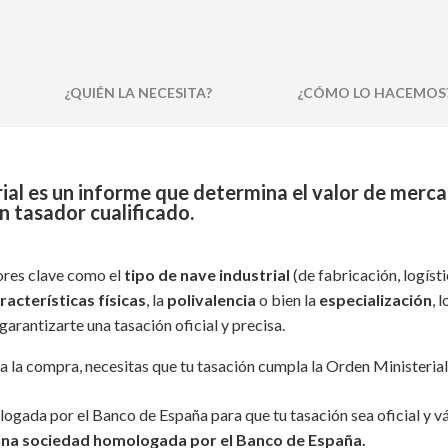
¿QUIÉN
LA NECESITA
?
¿CÓMO
LO HACEMOS
rial es un informe que determina el valor de mer
un tasador cualificado.
ores clave como el
tipo de nave industrial
(de fabricación, logíst
racterísticas físicas
, la
polivalencia
o bien la
especialización
, 
rantizarte una tasación oficial y precisa.
ra la compra, necesitas que tu tasación cumpla la Orden Ministeria
ogada por el Banco de España para que tu tasación sea oficial y vál
una sociedad homologada por el Banco de España.