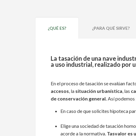
¿QUÉ
ES
?
¿PARA QUÉ
SIRVE
?
La tasación de una nave indust
a uso industrial, realizado por 
En el proceso de tasación se evalúan fact
accesos
, la
situación urbanística
, las
ca
de conservación general.
Así podemos ga
En caso de que solicites hipoteca pa
Elige una sociedad de tasación homol
acorde a la normativa.
Tasvalor es 