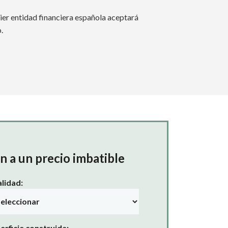
ier entidad financiera española aceptará
.
ón a un precio imbatible
alidad:
erficie construida: