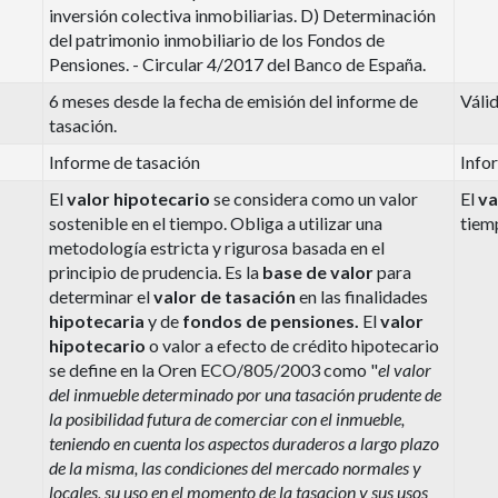
inversión colectiva inmobiliarias. D) Determinación
del patrimonio inmobiliario de los Fondos de
Pensiones.
- Circular 4/2017 del Banco de España.
6 meses desde la fecha de emisión del informe de
Válid
tasación.
Informe de tasación
Info
El
valor hipotecario
se considera
como un valor
El
va
sostenible en el tiempo. Obliga a utilizar una
tiem
metodología estricta y rigurosa basada en el
principio de prudencia. Es la
base de valor
para
determinar el
valor de tasación
en las finalidades
hipotecaria
y de
fondos de pensiones.
El
valor
hipotecario
o valor a efecto de crédito hipotecario
se define en la Oren ECO/805/2003 como "
el valor
del inmueble determinado por una tasación prudente de
la posibilidad futura de comerciar con el inmueble,
teniendo en cuenta los aspectos duraderos a largo plazo
de la misma, las condiciones del mercado normales y
locales, su uso en el momento de la tasacion y sus usos