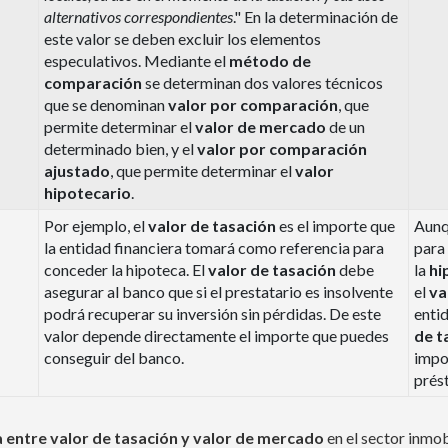
alternativos correspondientes
." En la determinación de
este valor se deben excluir los elementos
especulativos. Mediante el
método de
comparación
se determinan dos valores técnicos
que se denominan
valor por comparación
, que
permite determinar el
valor de mercado
de un
determinado bien, y el
valor por comparación
ajustado
, que permite determinar el
valor
hipotecario
.
Por ejemplo, el
valor de tasación
es el importe que
Aunq
la entidad financiera tomará como referencia para
para 
conceder la hipoteca. El
valor de tasación
debe
la
hi
asegurar al banco que si el prestatario es insolvente
el
va
podrá recuperar su inversión sin pérdidas. De este
enti
valor depende directamente el importe que puedes
de t
conseguir del banco.
impor
prés
a entre valor de tasación y valor de mercado
en el sector inmob