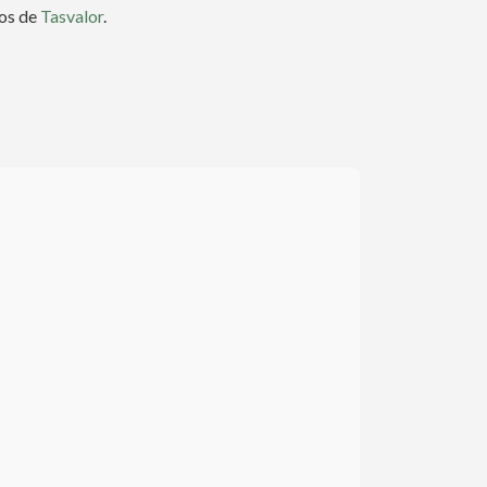
los de
Tasvalor
.
co