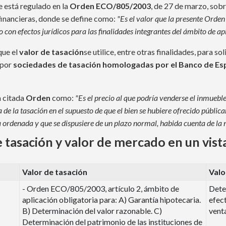
 está regulado en la
Orden ECO/805/2003
, de 27 de marzo, sob
financieras, donde se define como:
"Es el valor que la presente Orde
 o con efectos jurídicos para las finalidades integrantes del ámbito de a
que el
valor de tasación
se utilice, entre otras finalidades, para sol
 por
sociedades de tasación homologadas por el Banco de Es
a citada
Orden
como:
"Es el precio al que podría venderse el inmueb
de la tasación en el supuesto de que el bien se hubiere ofrecido públic
denada y que se dispusiere de un plazo normal, habida cuenta de la na
e tasación y valor de mercado en un vist
Valor de tasación
Valo
- Orden ECO/805/2003, artículo 2, ámbito de
Deter
aplicación obligatoria para: A) Garantía hipotecaria.
efect
B) Determinación del valor razonable. C)
venta
Determinación del patrimonio de las instituciones de